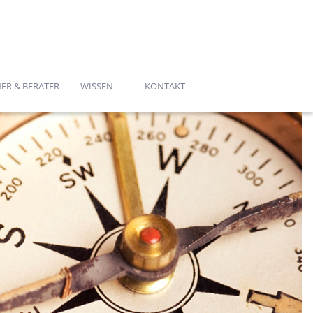
030 - 39885618
ER & BERATER
WISSEN
KONTAKT