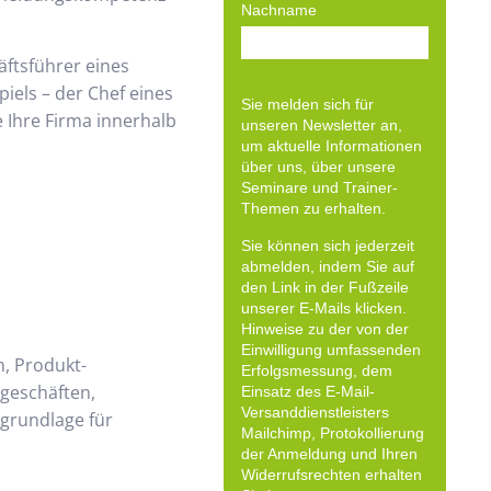
Nachname
äftsführer eines
els – der Chef eines
Sie melden sich für
Ihre Firma innerhalb
unseren Newsletter an,
um aktuelle Informationen
über uns, über unsere
Seminare und Trainer-
Themen zu erhalten.
Sie können sich jederzeit
abmelden, indem Sie auf
den Link in der Fußzeile
unserer E-Mails klicken.
Hinweise zu der von der
Einwilligung umfassenden
, Produkt-
Erfolgsmessung, dem
rgeschäften,
Einsatz des E-Mail-
Versanddienstleisters
grundlage für
Mailchimp, Protokollierung
der Anmeldung und Ihren
Widerrufsrechten erhalten