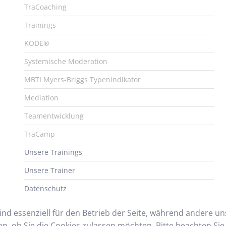
TraCoaching
Trainings
KODE®
Systemische Moderation
MBTI Myers-Briggs Typenindikator
Mediation
Teamentwicklung
TraCamp
Unsere Trainings
Unsere Trainer
Datenschutz
ind essenziell für den Betrieb der Seite, während andere u
en, ob Sie die Cookies zulassen möchten. Bitte beachten Si