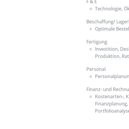
F & E
Technologie, Ö
Beschaffung/ Lager
Optimale Beste
Fertigung
Investition, De
Produktion, Rat
Personal
Personalplanung,
Finanz- und Rechn
Kostenarten-, 
Finanzplanung,
Portfolioanalys